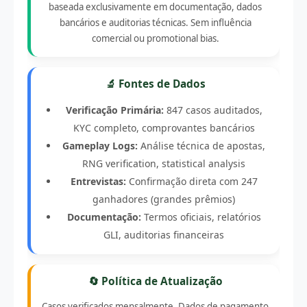
baseada exclusivamente em documentação, dados
bancários e auditorias técnicas. Sem influência
comercial ou promotional bias.
🔬 Fontes de Dados
Verificação Primária:
847 casos auditados,
KYC completo, comprovantes bancários
Gameplay Logs:
Análise técnica de apostas,
RNG verification, statistical analysis
Entrevistas:
Confirmação direta com 247
ganhadores (grandes prêmios)
Documentação:
Termos oficiais, relatórios
GLI, auditorias financeiras
🔄 Política de Atualização
Casos verificados mensalmente. Dados de pagamento