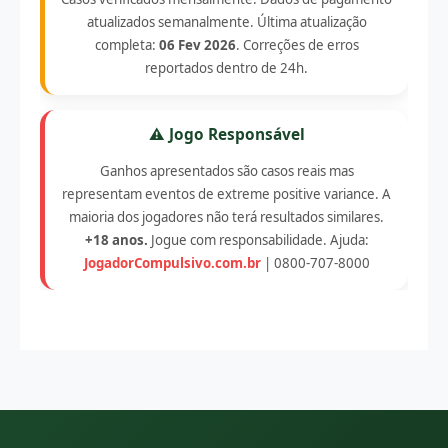
atualizados semanalmente. Última atualização
completa:
06 Fev 2026
. Correções de erros
reportados dentro de 24h.
⚠️ Jogo Responsável
Ganhos apresentados são casos reais mas
representam eventos de extreme positive variance. A
maioria dos jogadores não terá resultados similares.
+18 anos.
Jogue com responsabilidade. Ajuda:
JogadorCompulsivo.com.br
| 0800-707-8000