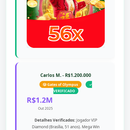
Carlos M. - R$1.200.000
🎲 Gates of Olympus
✓
VERIFICADO
R$1.2M
Out 2025
Detalhes Verificados:
Jogador VIP
Diamond (Brasília, 51 anos). Mega Win