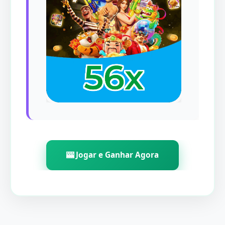
🎰 Jogar e Ganhar Agora