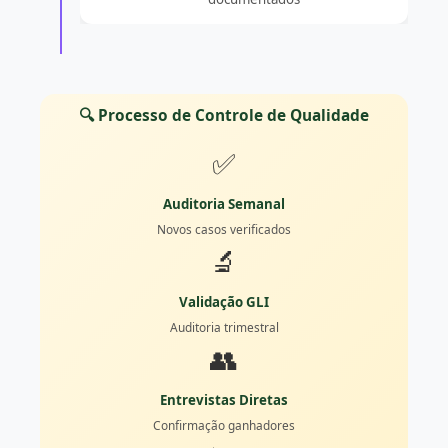
🔍 Processo de Controle de Qualidade
✅
Auditoria Semanal
Novos casos verificados
🔬
Validação GLI
Auditoria trimestral
👥
Entrevistas Diretas
Confirmação ganhadores