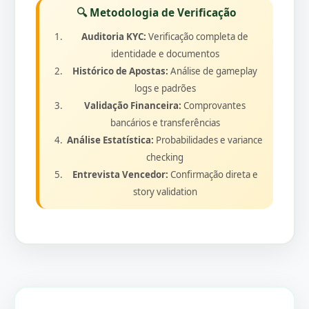
🔍 Metodologia de Verificação
Auditoria KYC:
Verificação completa de
identidade e documentos
Histórico de Apostas:
Análise de gameplay
logs e padrões
Validação Financeira:
Comprovantes
bancários e transferências
Análise Estatística:
Probabilidades e variance
checking
Entrevista Vencedor:
Confirmação direta e
story validation