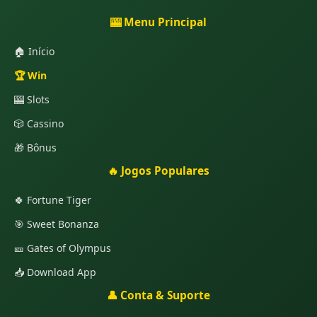
🎰 Menu Principal
🏠 Início
🏆 Win
🎰 Slots
🎲 Cassino
🎁 Bônus
🔥 Jogos Populares
🍀 Fortune Tiger
🎯 Sweet Bonanza
🎫 Gates of Olympus
📥 Download App
👤 Conta & Suporte