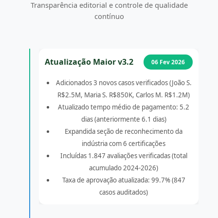
Transparência editorial e controle de qualidade
contínuo
Atualização Maior v3.2
06 Fev 2026
Adicionados 3 novos casos verificados (João S.
R$2.5M, Maria S. R$850K, Carlos M. R$1.2M)
Atualizado tempo médio de pagamento: 5.2
dias (anteriormente 6.1 dias)
Expandida seção de reconhecimento da
indústria com 6 certificações
Incluídas 1.847 avaliações verificadas (total
acumulado 2024-2026)
Taxa de aprovação atualizada: 99.7% (847
casos auditados)