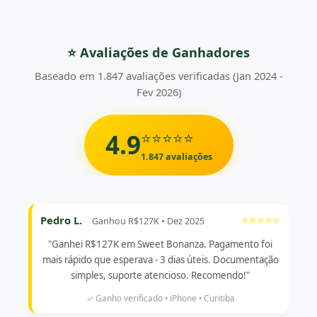
⭐ Avaliações de Ganhadores
Baseado em 1.847 avaliações verificadas (Jan 2024 -
Fev 2026)
⭐⭐⭐⭐⭐
4.9
1.847 avaliações
Pedro L.
⭐⭐⭐⭐⭐
Ganhou R$127K • Dez 2025
"Ganhei R$127K em Sweet Bonanza. Pagamento foi
mais rápido que esperava - 3 dias úteis. Documentação
simples, suporte atencioso. Recomendo!"
✓ Ganho verificado • iPhone • Curitiba