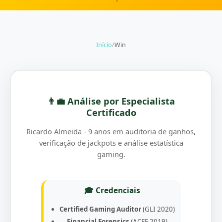
Início
/
Win
👨‍💼 Análise por Especialista
Certificado
Ricardo Almeida - 9 anos em auditoria de ganhos,
verificação de jackpots e análise estatística
gaming.
🎓 Credenciais
Certified Gaming Auditor
(GLI 2020)
Financial Forensics
(ACFE 2019)