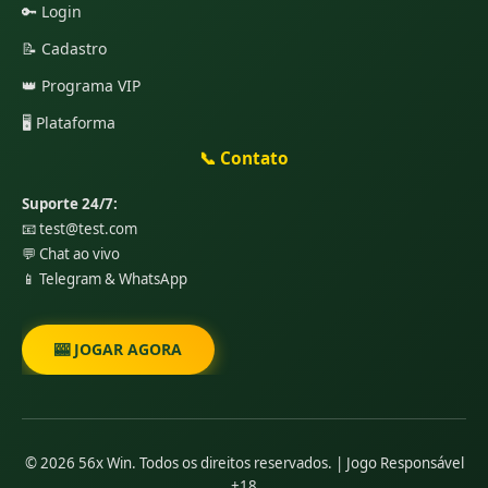
🔑 Login
📝 Cadastro
👑 Programa VIP
🖥️ Plataforma
📞 Contato
Suporte 24/7:
📧
test@test.com
💬 Chat ao vivo
📱 Telegram & WhatsApp
🎰 JOGAR AGORA
© 2026 56x Win. Todos os direitos reservados. | Jogo Responsável
+18