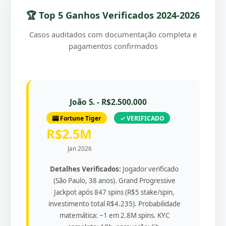
🏆 Top 5 Ganhos Verificados 2024-2026
Casos auditados com documentação completa e
pagamentos confirmados
João S. - R$2.500.000
🎰 Fortune Tiger
✓ VERIFICADO
R$2.5M
Jan 2026
Detalhes Verificados:
Jogador verificado
(São Paulo, 38 anos). Grand Progressive
Jackpot após 847 spins (R$5 stake/spin,
investimento total R$4.235). Probabilidade
matemática: ~1 em 2.8M spins. KYC