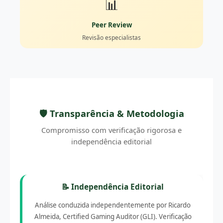
📊
Peer Review
Revisão especialistas
🛡️ Transparência & Metodologia
Compromisso com verificação rigorosa e
independência editorial
📝 Independência Editorial
Análise conduzida independentemente por Ricardo
Almeida, Certified Gaming Auditor (GLI). Verificação