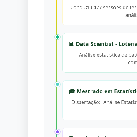
Conduziu 427 sessões de tes
anál
📊 Data Scientist - Loteri
Análise estatística de p
com
🎓 Mestrado em Estatísti
Dissertação: "Análise Estatí