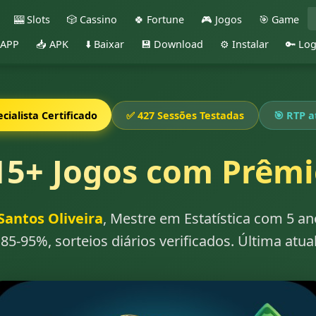
🎰 Slots
🎲 Cassino
🍀 Fortune
🎮 Jogos
🎯 Game
 APP
📥 APK
⬇️ Baixar
💾 Download
⚙️ Instalar
🔑 Log
cialista Certificado
✅ 427 Sessões Testadas
🎯 RTP 
 15+ Jogos com Prêm
Santos Oliveira
, Mestre em Estatística com 5 a
85-95%, sorteios diários verificados. Última atua