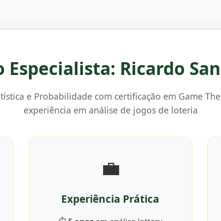
o Especialista: Ricardo Sa
tística e Probabilidade com certificação em Game The
experiência em análise de jogos de loteria
💼
Experiência Prática