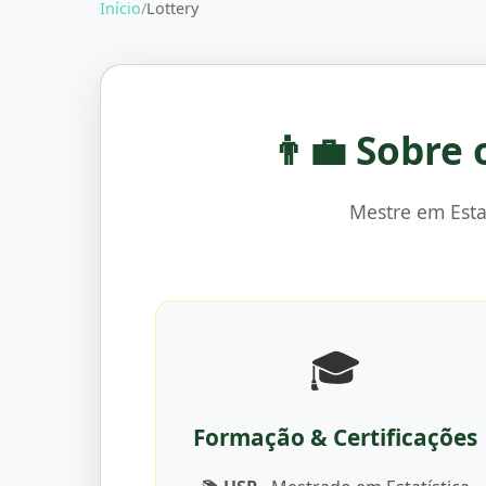
Início
/
Lottery
👨‍💼 Sobre 
Mestre em Esta
🎓
Formação & Certificações