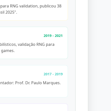
para RNG validation, publicou 38
il 2025".
2019 - 2021
ilísticos, validação RNG para
y games.
2017 - 2019
entador: Prof. Dr. Paulo Marques.