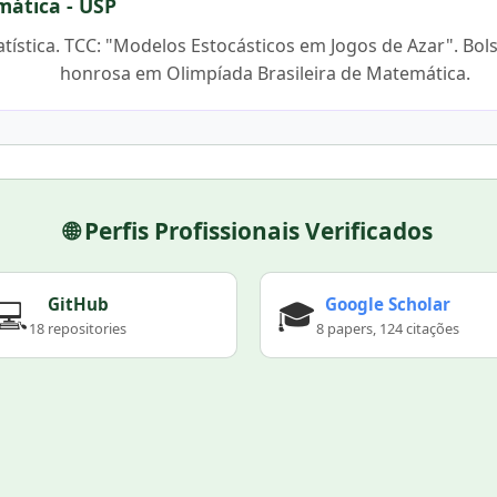
ática - USP
tística. TCC: "Modelos Estocásticos em Jogos de Azar". Bo
honrosa em Olimpíada Brasileira de Matemática.
🌐 Perfis Profissionais Verificados
💻
GitHub
🎓
Google Scholar
18 repositories
8 papers, 124 citações