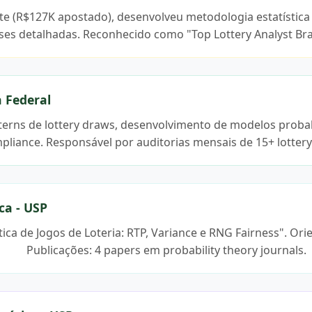
te (R$127K apostado), desenvolveu metodologia estatística 
ises detalhadas. Reconhecido como "Top Lottery Analyst Bras
a Federal
atterns de lottery draws, desenvolvimento de modelos probab
pliance. Responsável por auditorias mensais de 15+ lotter
ca - USP
stica de Jogos de Loteria: RTP, Variance e RNG Fairness". Ori
Publicações: 4 papers em probability theory journals.