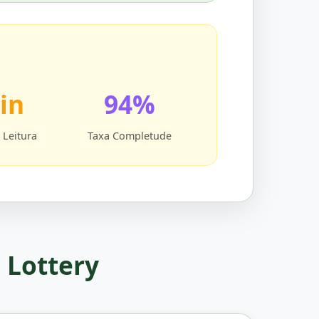
in
94%
Leitura
Taxa Completude
 Lottery