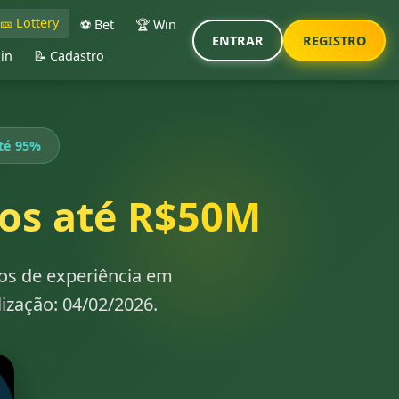
🎫 Lottery
⚽ Bet
🏆 Win
ENTRAR
REGISTRO
in
📝 Cadastro
até 95%
ios até R$50M
nos de experiência em
lização: 04/02/2026.