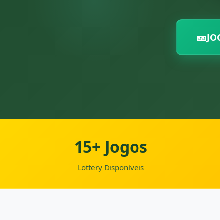
🎫
JO
15+ Jogos
Lottery Disponíveis