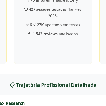
⏱️
5 anos
em análise lottery
🎲
427 sessões
testadas (Jan-Fev
2026)
✅
R$127K
apostado em testes
🎯
1.543 reviews
analisados
📋 Trajetória Profissional Detalhada
 56x Research