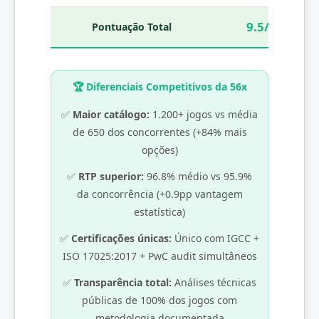
9.5/10
Pontuação Total
🏆 Diferenciais Competitivos da 56x
✅
Maior catálogo:
1.200+ jogos vs média
de 650 dos concorrentes (+84% mais
opções)
✅
RTP superior:
96.8% médio vs 95.9%
da concorrência (+0.9pp vantagem
estatística)
✅
Certificações únicas:
Único com IGCC +
ISO 17025:2017 + PwC audit simultâneos
✅
Transparência total:
Análises técnicas
públicas de 100% dos jogos com
metodologia documentada