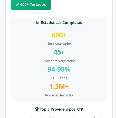
✅ 600+ Testados
📊 Estatísticas Completas
600+
Slots Analisados
45+
Providers Verificados
94-98%
RTP Range
1.5M+
Rodadas Testadas
🏆 Top 5 Providers por RTP