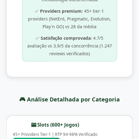
✅
Providers premium:
45+ tier-1
providers (NetEnt, Pragmatic, Evolution,
Play'n GO) vs 28 da média
✅
Satisfação comprovada:
4.7/5
avaliação vs 3.9/5 da concorrência (1.247
reviews verificados)
🎮 Análise Detalhada por Categoria
🎰 Slots (600+ Jogos)
45+ Providers Tier-1 | RTP 94-98% Verificado