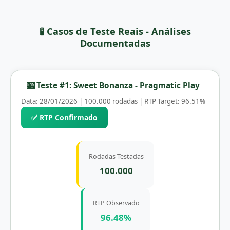
🧪 Casos de Teste Reais - Análises
Documentadas
🎰 Teste #1: Sweet Bonanza - Pragmatic Play
Data: 28/01/2026 | 100.000 rodadas | RTP Target: 96.51%
✅ RTP Confirmado
Rodadas Testadas
100.000
RTP Observado
96.48%