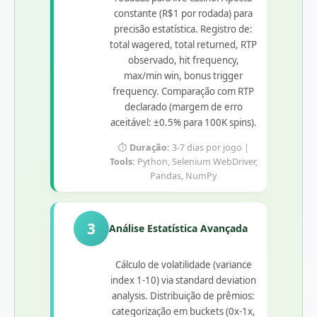
constante (R$1 por rodada) para
precisão estatística. Registro de:
total wagered, total returned, RTP
observado, hit frequency,
max/min win, bonus trigger
frequency. Comparação com RTP
declarado (margem de erro
aceitável: ±0.5% para 100K spins).
⏱️
Duração:
3-7 dias por jogo |
Tools:
Python, Selenium WebDriver,
Pandas, NumPy
3
Análise Estatística Avançada
Cálculo de volatilidade (variance
index 1-10) via standard deviation
analysis. Distribuição de prêmios:
categorização em buckets (0x-1x,