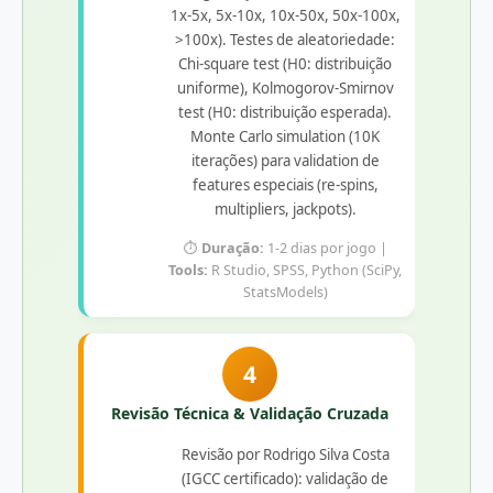
1x-5x, 5x-10x, 10x-50x, 50x-100x,
>100x). Testes de aleatoriedade:
Chi-square test (H0: distribuição
uniforme), Kolmogorov-Smirnov
test (H0: distribuição esperada).
Monte Carlo simulation (10K
iterações) para validation de
features especiais (re-spins,
multipliers, jackpots).
⏱️
Duração:
1-2 dias por jogo |
Tools:
R Studio, SPSS, Python (SciPy,
StatsModels)
4
Revisão Técnica & Validação Cruzada
Revisão por Rodrigo Silva Costa
(IGCC certificado): validação de