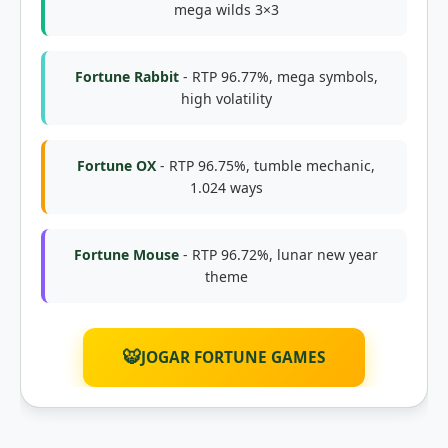
mega wilds 3×3
Fortune Rabbit
- RTP 96.77%, mega symbols,
high volatility
Fortune OX
- RTP 96.75%, tumble mechanic,
1.024 ways
Fortune Mouse
- RTP 96.72%, lunar new year
theme
🐯
JOGAR FORTUNE GAMES