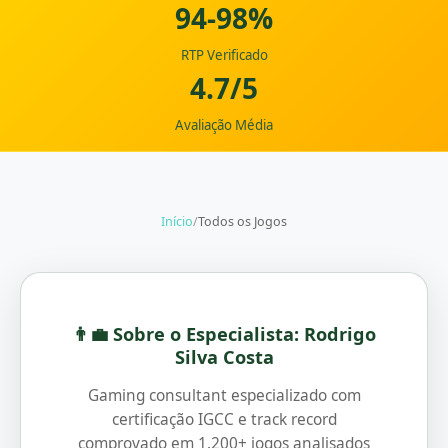
94-98%
RTP Verificado
4.7/5
Avaliação Média
Início
/
Todos os Jogos
👨‍💼 Sobre o Especialista: Rodrigo
Silva Costa
Gaming consultant especializado com
certificação IGCC e track record
comprovado em 1.200+ jogos analisados