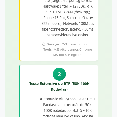
rate (target: 60fps), lag spikes.
Hardware: Intel i7-12700K, RTX
3060, 16GB RAM (desktop);
iPhone 13 Pro, Samsung Galaxy
S22 (mobile). Network: 100Mbps
fiber connection, latency <50ms
para servidores live casino.
⏱️
Duração:
2-3 horas por jogo |
Tools:
MSI Afterburner, Chrome
DevTools, Pingdom
2
Teste Extensivo de RTP (50K-100K
Rodadas)
Automação via Python (Selenium +
Pandas) para execução de 50K-
100K rodadas por slot, 5K-10K
rodadas para live casino. Aposta